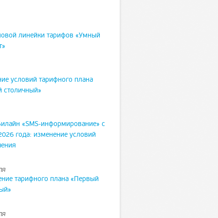
новой линейки тарифов «Умный
т»
ие условий тарифного плана
й столичный»
Билайн «SMS-информирование» с
2026 года: изменение условий
чения
ля
ние тарифного плана «Первый
ый»
ля