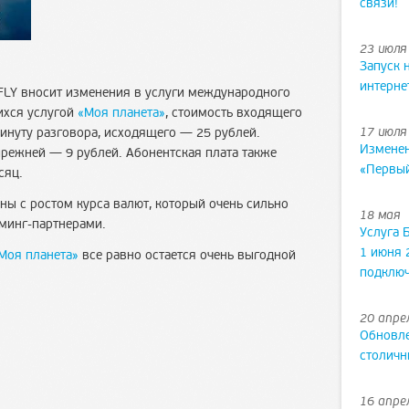
связи!
23 июля
Запуск 
интерне
FLY вносит изменения в услуги международного
ихся услугой
«Моя планета»
, стоимость входящего
17 июля
минуту разговора, исходящего — 25 рублей.
Изменен
прежней — 9 рублей. Абонентская плата также
«Первы
сяц.
ы с ростом курса валют, который очень сильно
18 мая
минг-партнерами
.
Услуга 
1 июня 
Моя планета»
все равно остается очень выгодной
подклю
20 апре
Обновле
столичн
16 апре