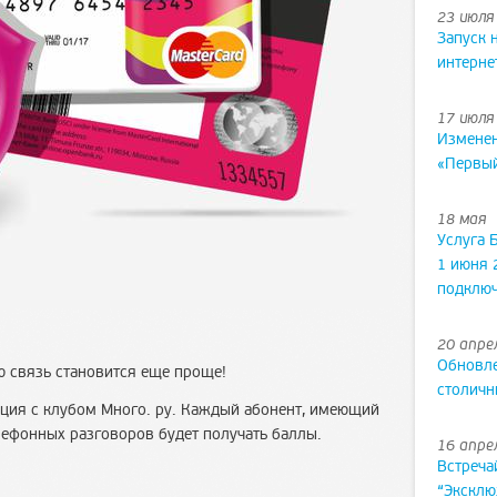
23 июля
Запуск 
интерне
17 июля
Изменен
«Первы
18 мая
Услуга 
1 июня 
подклю
20 апре
Обновле
ю связь становится еще проще!
столичн
кция с клубом Много. ру. Каждый абонент, имеющий
елефонных разговоров будет получать баллы.
16 апре
Встреча
“Эксклю