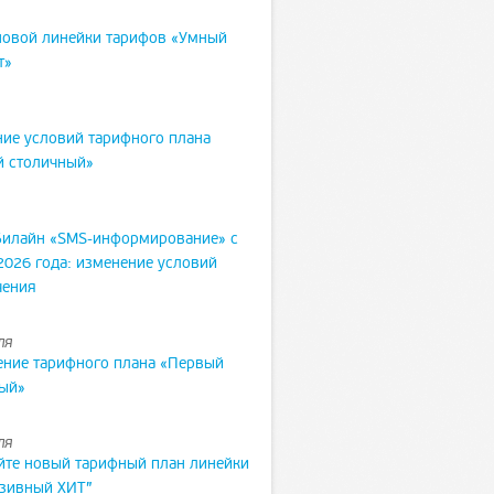
новой линейки тарифов «Умный
т»
ие условий тарифного плана
й столичный»
Билайн «SMS-информирование» с
2026 года: изменение условий
чения
ля
ние тарифного плана «Первый
ый»
ля
йте новый тарифный план линейки
зивный ХИТ”