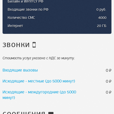
Билайн и WHYFLY РФ
Входящие звонки по РФ
0 руб.
Количество СМС
4000
Интернет
20 ГБ
ЗВОНКИ
Стоимость услуг указана с НДС за минуту.
Входящие вызовы
⃏
0
Исходящие - местные (до 5000 минут)
⃏
0
Исходящие - междугородние (до 5000
⃏
0
минут)